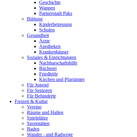
Geschichte
Wappen
Partnerstadt Paks
Bildung
Kinderbetreuung
Schulen
Gesundheit
Ärzte
Apotheken
Krankenhäuser
Soziales & Einrichtungen
Nachbarschaftshilfe
Bücherei
Friedhöfe
Kirchen und Pfarrämter
Für Jugend
Für Senioren
Für Behinderte
Freizeit & Kultur
Vereine
Räume und Hallen
Spielplätze
Sportstätten
Baden
Wander - und Radwege