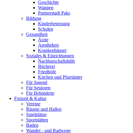
Geschichte
Wappen
Partnerstadt Paks
Bildung
Kinderbetreuung
Schulen
Gesundheit
Ärzte
Apotheken
Krankenhäuser
Soziales & Einrichtungen
Nachbarschaftshilfe
Bücherei
Friedhöfe
Kirchen und Pfarrämter
Für Jugend
Für Senioren
Für Behinderte
Freizeit & Kultur
Vereine
Räume und Hallen
Spielplätze
Sportstätten
Baden
Wander - und Radwege