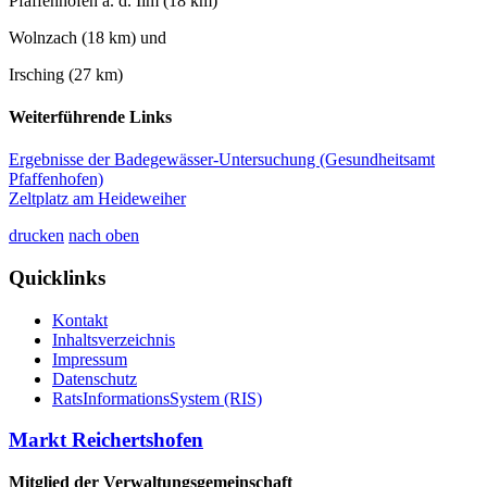
Pfaffenhofen a. d. Ilm (18 km)
Wolnzach (18 km) und
Irsching (27 km)
Weiterführende Links
Ergebnisse der Badegewässer-Untersuchung (Gesundheitsamt
Pfaffenhofen)
Zeltplatz am Heideweiher
drucken
nach oben
Quicklinks
Kontakt
Inhaltsverzeichnis
Impressum
Datenschutz
RatsInformationsSystem (RIS)
Markt Reichertshofen
Mitglied der Verwaltungsgemeinschaft