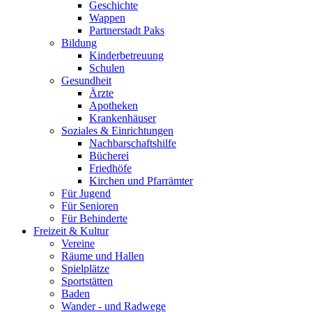
Geschichte
Wappen
Partnerstadt Paks
Bildung
Kinderbetreuung
Schulen
Gesundheit
Ärzte
Apotheken
Krankenhäuser
Soziales & Einrichtungen
Nachbarschaftshilfe
Bücherei
Friedhöfe
Kirchen und Pfarrämter
Für Jugend
Für Senioren
Für Behinderte
Freizeit & Kultur
Vereine
Räume und Hallen
Spielplätze
Sportstätten
Baden
Wander - und Radwege