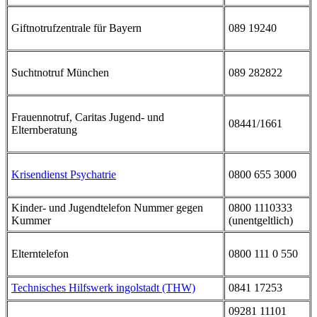
Giftnotrufzentrale für Bayern
089 19240
Suchtnotruf München
089 282822
Frauennotruf, Caritas Jugend- und
08441/1661
Elternberatung
Krisendienst Psychatrie
0800 655 3000
Kinder- und Jugendtelefon Nummer gegen
0800 1110333
Kummer
(unentgeltlich)
Elterntelefon
0800 111 0 550
Technisches Hilfswerk ingolstadt (THW)
0841 17253
09281 11101