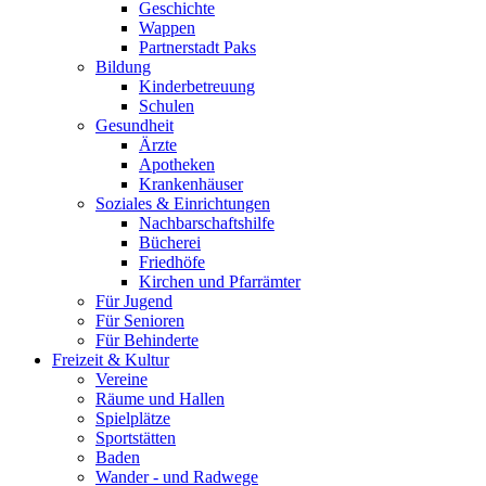
Geschichte
Wappen
Partnerstadt Paks
Bildung
Kinderbetreuung
Schulen
Gesundheit
Ärzte
Apotheken
Krankenhäuser
Soziales & Einrichtungen
Nachbarschaftshilfe
Bücherei
Friedhöfe
Kirchen und Pfarrämter
Für Jugend
Für Senioren
Für Behinderte
Freizeit & Kultur
Vereine
Räume und Hallen
Spielplätze
Sportstätten
Baden
Wander - und Radwege