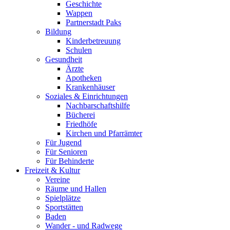
Geschichte
Wappen
Partnerstadt Paks
Bildung
Kinderbetreuung
Schulen
Gesundheit
Ärzte
Apotheken
Krankenhäuser
Soziales & Einrichtungen
Nachbarschaftshilfe
Bücherei
Friedhöfe
Kirchen und Pfarrämter
Für Jugend
Für Senioren
Für Behinderte
Freizeit & Kultur
Vereine
Räume und Hallen
Spielplätze
Sportstätten
Baden
Wander - und Radwege