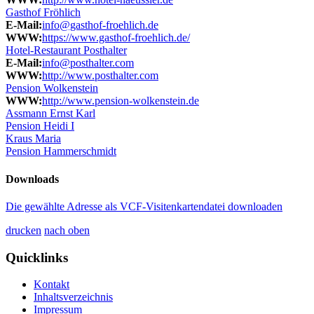
Gasthof Fröhlich
E-Mail:
info@gasthof-froehlich.de
WWW:
https://www.gasthof-froehlich.de/
Hotel-Restaurant Posthalter
E-Mail:
info@posthalter.com
WWW:
http://www.posthalter.com
Pension Wolkenstein
WWW:
http://www.pension-wolkenstein.de
Assmann Ernst Karl
Pension Heidi I
Kraus Maria
Pension Hammerschmidt
Downloads
Die gewählte Adresse als VCF-Visitenkartendatei downloaden
drucken
nach oben
Quicklinks
Kontakt
Inhaltsverzeichnis
Impressum