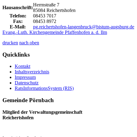
Herrnstraße 7
Hausanschrift:
85084 Reichertshofen
Telefon:
08453 7017
Fax:
08453 8972
E-Mail:
pg.reichertshofen-langenbruck@bistum-augsburg.de
Evang.-Luth. Kirchengemeinde Pfaffenhofen a. d. Ilm
drucken
nach oben
Quicklinks
Kontakt
Inhaltsverzeichnis
Impressum
Datenschutz
RatsInformationsSystem (RIS)
Gemeinde Pörnbach
Mitglied der Verwaltungsgemeinschaft
Reichertshofen