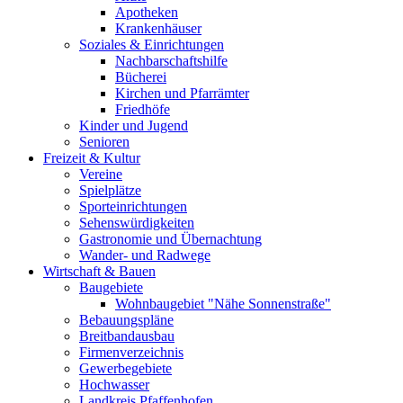
Apotheken
Krankenhäuser
Soziales & Einrichtungen
Nachbarschaftshilfe
Bücherei
Kirchen und Pfarrämter
Friedhöfe
Kinder und Jugend
Senioren
Freizeit & Kultur
Vereine
Spielplätze
Sporteinrichtungen
Sehenswürdigkeiten
Gastronomie und Übernachtung
Wander- und Radwege
Wirtschaft & Bauen
Baugebiete
Wohnbaugebiet "Nähe Sonnenstraße"
Bebauungspläne
Breitbandausbau
Firmenverzeichnis
Gewerbegebiete
Hochwasser
Landkreis Pfaffenhofen