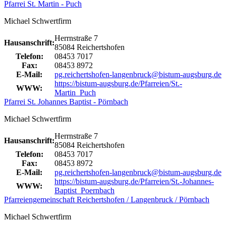
Pfarrei St. Martin - Puch
Michael Schwertfirm
Herrnstraße 7
Hausanschrift:
85084 Reichertshofen
Telefon:
08453 7017
Fax:
08453 8972
E-Mail:
pg.reichertshofen-langenbruck@bistum-augsburg.de
https://bistum-augsburg.de/Pfarreien/St.-
WWW:
Martin_Puch
Pfarrei St. Johannes Baptist - Pörnbach
Michael Schwertfirm
Herrnstraße 7
Hausanschrift:
85084 Reichertshofen
Telefon:
08453 7017
Fax:
08453 8972
E-Mail:
pg.reichertshofen-langenbruck@bistum-augsburg.de
https://bistum-augsburg.de/Pfarreien/St.-Johannes-
WWW:
Baptist_Poernbach
Pfarreiengemeinschaft Reichertshofen / Langenbruck / Pörnbach
Michael Schwertfirm