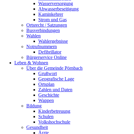
Wasserversorgung
Abwasserbeseitigung
Kaminkehrer
Strom und Gas
Ortsrecht / Satzungen
Busverbindungen
Wahlen
Wahlergebnisse
Notrufnummern
Defibrillator
Bürgerservice Online
Leben & Wohnen
Über die Gemeinde Pörnbach
Grußwort
Geografische Lage
Ortsplan
Zahlen und Daten
Geschichte
Wappen
Bildung
Kinderbetreuung
Schulen
Volkshochschule
Gesundheit
Ärzte