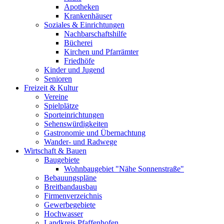
Apotheken
Krankenhäuser
Soziales & Einrichtungen
Nachbarschaftshilfe
Bücherei
Kirchen und Pfarrämter
Friedhöfe
Kinder und Jugend
Senioren
Freizeit & Kultur
Vereine
Spielplätze
Sporteinrichtungen
Sehenswürdigkeiten
Gastronomie und Übernachtung
Wander- und Radwege
Wirtschaft & Bauen
Baugebiete
Wohnbaugebiet "Nähe Sonnenstraße"
Bebauungspläne
Breitbandausbau
Firmenverzeichnis
Gewerbegebiete
Hochwasser
Landkreis Pfaffenhofen