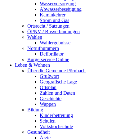
Wasserversorgung
Abwasserbeseitigung
Kaminkehrer
Strom und Gas
Ortsrecht / Satzungen
ÖPNV / Busverbindungen
Wahlen
Wahlergebnisse
Notrufnummern
Defibrillator
Bürgerservice Online
Leben & Wohnen
Über die Gemeinde Pörnbach
Grußwort
Geografische Lage
Ortsplan
Zahlen und Daten
Geschichte
Wappen
Bildung
Kinderbetreuung
Schulen
Volkshochschule
Gesundheit
Ärzte