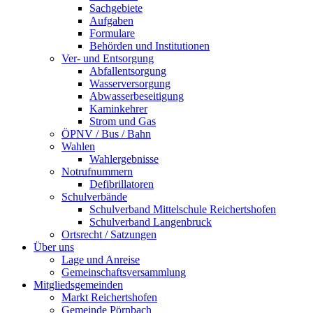
Sachgebiete
Aufgaben
Formulare
Behörden und Institutionen
Ver- und Entsorgung
Abfallentsorgung
Wasserversorgung
Abwasserbeseitigung
Kaminkehrer
Strom und Gas
ÖPNV / Bus / Bahn
Wahlen
Wahlergebnisse
Notrufnummern
Defibrillatoren
Schulverbände
Schulverband Mittelschule Reichertshofen
Schulverband Langenbruck
Ortsrecht / Satzungen
Über uns
Lage und Anreise
Gemeinschaftsversammlung
Mitgliedsgemeinden
Markt Reichertshofen
Gemeinde Pörnbach