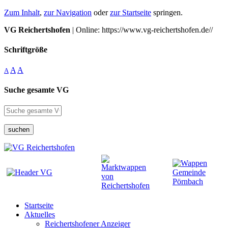
Zum Inhalt
,
zur Navigation
oder
zur Startseite
springen.
VG Reichertshofen
| Online: https://www.vg-reichertshofen.de//
Schriftgröße
A
A
A
Suche gesamte VG
suchen
Startseite
Aktuelles
Reichertshofener Anzeiger