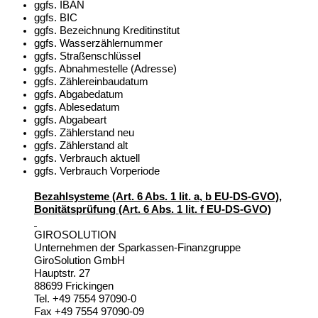
ggfs. IBAN
ggfs. BIC
ggfs. Bezeichnung Kreditinstitut
ggfs. Wasserzählernummer
ggfs. Straßenschlüssel
ggfs. Abnahmestelle (Adresse)
ggfs. Zählereinbaudatum
ggfs. Abgabedatum
ggfs. Ablesedatum
ggfs. Abgabeart
ggfs. Zählerstand neu
ggfs. Zählerstand alt
ggfs. Verbrauch aktuell
ggfs. Verbrauch Vorperiode
Bezahlsysteme (Art. 6 Abs. 1 lit. a, b EU-DS-GVO),
Bonitätsprüfung (Art. 6 Abs. 1 lit. f EU-DS-GVO)
GIROSOLUTION
Unternehmen der Sparkassen-Finanzgruppe
GiroSolution GmbH
Hauptstr. 27
88699 Frickingen
Tel. +49 7554 97090-0
Fax +49 7554 97090-09