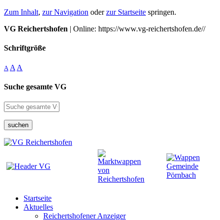
Zum Inhalt
,
zur Navigation
oder
zur Startseite
springen.
VG Reichertshofen
| Online: https://www.vg-reichertshofen.de//
Schriftgröße
A
A
A
Suche gesamte VG
suchen
Startseite
Aktuelles
Reichertshofener Anzeiger