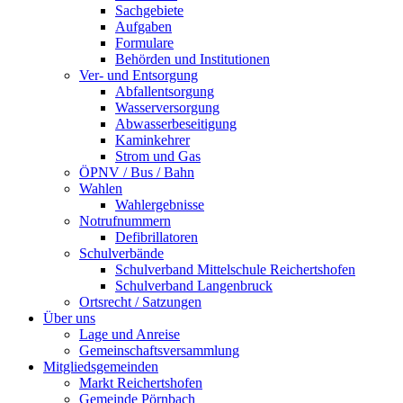
Sachgebiete
Aufgaben
Formulare
Behörden und Institutionen
Ver- und Entsorgung
Abfallentsorgung
Wasserversorgung
Abwasserbeseitigung
Kaminkehrer
Strom und Gas
ÖPNV / Bus / Bahn
Wahlen
Wahlergebnisse
Notrufnummern
Defibrillatoren
Schulverbände
Schulverband Mittelschule Reichertshofen
Schulverband Langenbruck
Ortsrecht / Satzungen
Über uns
Lage und Anreise
Gemeinschaftsversammlung
Mitgliedsgemeinden
Markt Reichertshofen
Gemeinde Pörnbach