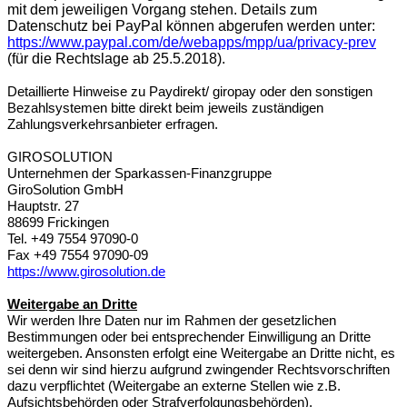
mit dem jeweiligen Vorgang stehen. Details zum
Datenschutz bei PayPal können abgerufen werden unter:
https://www.paypal.com/de/webapps/mpp/ua/privacy-prev
(für die Rechtslage ab 25.5.2018).
Detaillierte Hinweise zu Paydirekt/ giropay oder den sonstigen
Bezahlsystemen bitte direkt beim jeweils zuständigen
Zahlungsverkehrsanbieter erfragen.
GIROSOLUTION
Unternehmen der Sparkassen-Finanzgruppe
GiroSolution GmbH
Hauptstr. 27
88699 Frickingen
Tel. +49 7554 97090-0
Fax +49 7554 97090-09
https://www.girosolution.de
Weitergabe an Dritte
Wir werden Ihre Daten nur im Rahmen der gesetzlichen
Bestimmungen oder bei entsprechender Einwilligung an Dritte
weitergeben. Ansonsten erfolgt eine Weitergabe an Dritte nicht, es
sei denn wir sind hierzu aufgrund zwingender Rechtsvorschriften
dazu verpflichtet (Weitergabe an externe Stellen wie z.B.
Aufsichtsbehörden oder Strafverfolgungsbehörden).