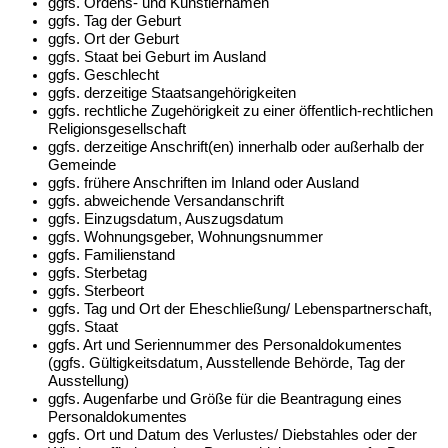
ggfs. Ordens- und Künstlernamen
ggfs. Tag der Geburt
ggfs. Ort der Geburt
ggfs. Staat bei Geburt im Ausland
ggfs. Geschlecht
ggfs. derzeitige Staatsangehörigkeiten
ggfs. rechtliche Zugehörigkeit zu einer öffentlich-rechtlichen
Religionsgesellschaft
ggfs. derzeitige Anschrift(en) innerhalb oder außerhalb der
Gemeinde
ggfs. frühere Anschriften im Inland oder Ausland
ggfs. abweichende Versandanschrift
ggfs. Einzugsdatum, Auszugsdatum
ggfs. Wohnungsgeber, Wohnungsnummer
ggfs. Familienstand
ggfs. Sterbetag
ggfs. Sterbeort
ggfs. Tag und Ort der Eheschließung/ Lebenspartnerschaft,
ggfs. Staat
ggfs. Art und Seriennummer des Personaldokumentes
(ggfs. Gültigkeitsdatum, Ausstellende Behörde, Tag der
Ausstellung)
ggfs. Augenfarbe und Größe für die Beantragung eines
Personaldokumentes
ggfs. Ort und Datum des Verlustes/ Diebstahles oder der