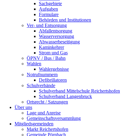
Sachgebiete
Aufgaben
Formulare
Behörden und Institutionen
Ver- und Entsorgung
Abfallentsorgung
Wasserversorgung
Abwasserbeseitigung
Kaminkehrer
Strom und Gas
ÖPNV / Bus / Bahn
Wahlen
Wahlergebnisse
Notrufnummern
Defibrillatoren
Schulverbände
Schulverband Mittelschule Reichertshofen
Schulverband Langenbruck
Ortsrecht / Satzungen
Über uns
Lage und Anreise
Gemeinschaftsversammlung
Mitgliedsgemeinden
Markt Reichertshofen
Gemeinde Pörnbach