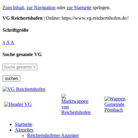
Zum Inhalt
,
zur Navigation
oder
zur Startseite
springen.
VG Reichertshofen
| Online: https://www.vg-reichertshofen.de//
Schriftgröße
A
A
A
Suche gesamte VG
suchen
Startseite
Aktuelles
Reichertshofener Anzeiger