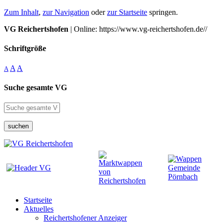
Zum Inhalt
,
zur Navigation
oder
zur Startseite
springen.
VG Reichertshofen
| Online: https://www.vg-reichertshofen.de//
Schriftgröße
A
A
A
Suche gesamte VG
suchen
Startseite
Aktuelles
Reichertshofener Anzeiger