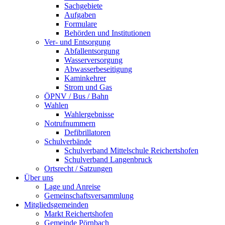
Sachgebiete
Aufgaben
Formulare
Behörden und Institutionen
Ver- und Entsorgung
Abfallentsorgung
Wasserversorgung
Abwasserbeseitigung
Kaminkehrer
Strom und Gas
ÖPNV / Bus / Bahn
Wahlen
Wahlergebnisse
Notrufnummern
Defibrillatoren
Schulverbände
Schulverband Mittelschule Reichertshofen
Schulverband Langenbruck
Ortsrecht / Satzungen
Über uns
Lage und Anreise
Gemeinschaftsversammlung
Mitgliedsgemeinden
Markt Reichertshofen
Gemeinde Pörnbach