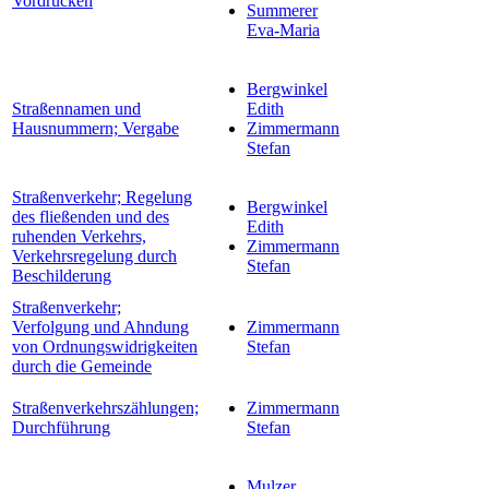
Vordrucken
Summerer
Eva-Maria
Bergwinkel
Straßennamen und
Edith
Hausnummern; Vergabe
Zimmermann
Stefan
Straßenverkehr; Regelung
Bergwinkel
des fließenden und des
Edith
ruhenden Verkehrs,
Zimmermann
Verkehrsregelung durch
Stefan
Beschilderung
Straßenverkehr;
Verfolgung und Ahndung
Zimmermann
von Ordnungswidrigkeiten
Stefan
durch die Gemeinde
Straßenverkehrszählungen;
Zimmermann
Durchführung
Stefan
Mulzer