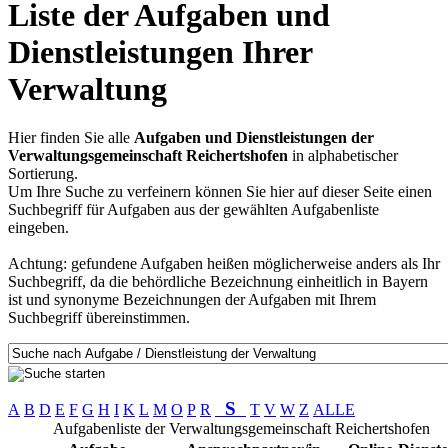
Liste der Aufgaben und
Dienstleistungen Ihrer
Verwaltung
Hier finden Sie alle
Aufgaben und Dienstleistungen der
Verwaltungsgemeinschaft Reichertshofen
in alphabetischer
Sortierung.
Um Ihre Suche zu verfeinern können Sie hier auf dieser Seite einen
Suchbegriff für Aufgaben aus der gewählten Aufgabenliste
eingeben.
Achtung: gefundene Aufgaben heißen möglicherweise anders als Ihr
Suchbegriff, da die behördliche Bezeichnung einheitlich in Bayern
ist und synonyme Bezeichnungen der Aufgaben mit Ihrem
Suchbegriff übereinstimmen.
S
A
B
D
E
F
G
H
I
K
L
M
O
P
R
T
V
W
Z
ALLE
Aufgabenliste der Verwaltungsgemeinschaft Reichertshofen