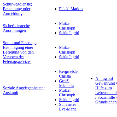
Schulwegdienste;
Benennung oder
Plöckl Markus
Anmeldung
Mulzer
Sicherheitsrecht;
Christoph
Anordnungen
Seitle Ingrid
Sonn- und Feiertage;
Beantragung einer
Mulzer
Befreiung von den
Christoph
Verboten des
Seitle Ingrid
Feiertagsgesetzes
Bergmeister
Christa
Antrag auf
Greißl
Gewährung 
Michaela
Soziale Angelegenheiten;
Hilfe zum
Mulzer
Auskunft
Lebensunterh
Christoph
/ Sozialhilfe /
Seitle Ingrid
Grundsicher
Summerer
Eva-Maria