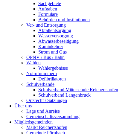
Sachgebiete
Aufgaben
Formulare
Behörden und Institutionen
Ver- und Entsorgung
Abfallentsorgung
Wasserversorgung
Abwasserbeseitigung
Kaminkehrer
Strom und Gas
ÖPNV / Bus / Bahn
Wahlen
Wahlergebnisse
Notrufnummern
Defibrillatoren
Schulverbände
Schulverband Mittelschule Reichertshofen
Schulverband Langenbruck
Ortsrecht / Satzungen
Über uns
Lage und Anreise
Gemeinschaftsversammlung
Mitgliedsgemeinden
Markt Reichertshofen
Gemeinde Pörnbach