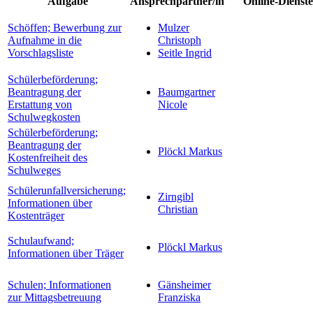
Aufgabe
Ansprechpartner/in
Online-Dienste
Schöffen; Bewerbung zur
Mulzer
Aufnahme in die
Christoph
Vorschlagsliste
Seitle Ingrid
Schülerbeförderung;
Beantragung der
Baumgartner
Erstattung von
Nicole
Schulwegkosten
Schülerbeförderung;
Beantragung der
Plöckl Markus
Kostenfreiheit des
Schulweges
Schülerunfallversicherung;
Zirngibl
Informationen über
Christian
Kostenträger
Schulaufwand;
Plöckl Markus
Informationen über Träger
Schulen; Informationen
Gänsheimer
zur Mittagsbetreuung
Franziska