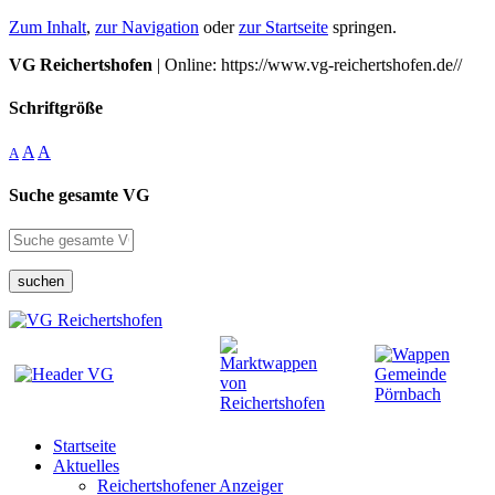
Zum Inhalt
,
zur Navigation
oder
zur Startseite
springen.
VG Reichertshofen
| Online: https://www.vg-reichertshofen.de//
Schriftgröße
A
A
A
Suche gesamte VG
suchen
Startseite
Aktuelles
Reichertshofener Anzeiger