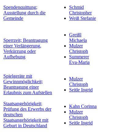
Spendenquittung;
Schmid
Ausstellung durch die
Christopher
Gemeinde
Weiß Stefanie
Greißl
Sperrzeit; Beantragung
Michaela
einer Verlängerung,
Mulzer
Verkürzung oder
Christoph
Aufhebung
Summerer
Eva-Maria
Spielgeräte mit
Mulzer
Gewinnmöglichkeit;
Christoph
Beantragung einer
Seitle Ingrid
Erlaubnis zum Aufstellen
Staatsangehörigkeit;
Kahn Corinna
Prüfung des Erwerbs der
Mulzer
deutschen
Christoph
Staatsangehörigkeit mit
Seitle Ingrid
Geburt in Deutschland