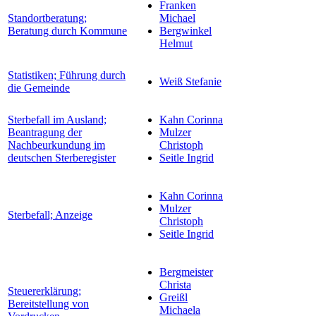
Franken
Standortberatung;
Michael
Beratung durch Kommune
Bergwinkel
Helmut
Statistiken; Führung durch
Weiß Stefanie
die Gemeinde
Sterbefall im Ausland;
Kahn Corinna
Beantragung der
Mulzer
Nachbeurkundung im
Christoph
deutschen Sterberegister
Seitle Ingrid
Kahn Corinna
Mulzer
Sterbefall; Anzeige
Christoph
Seitle Ingrid
Bergmeister
Christa
Steuererklärung;
Greißl
Bereitstellung von
Michaela