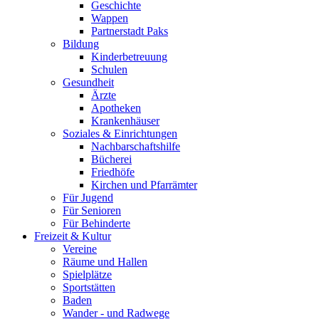
Geschichte
Wappen
Partnerstadt Paks
Bildung
Kinderbetreuung
Schulen
Gesundheit
Ärzte
Apotheken
Krankenhäuser
Soziales & Einrichtungen
Nachbarschaftshilfe
Bücherei
Friedhöfe
Kirchen und Pfarrämter
Für Jugend
Für Senioren
Für Behinderte
Freizeit & Kultur
Vereine
Räume und Hallen
Spielplätze
Sportstätten
Baden
Wander - und Radwege