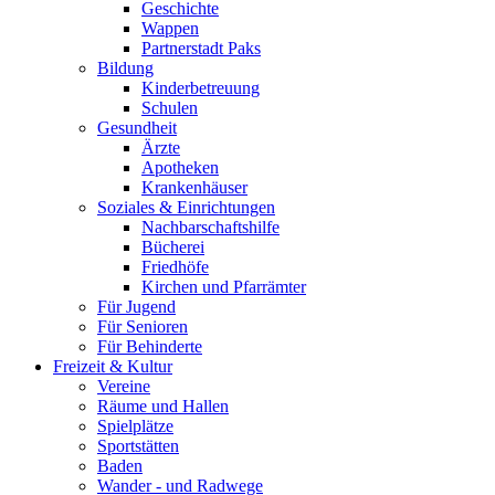
Geschichte
Wappen
Partnerstadt Paks
Bildung
Kinderbetreuung
Schulen
Gesundheit
Ärzte
Apotheken
Krankenhäuser
Soziales & Einrichtungen
Nachbarschaftshilfe
Bücherei
Friedhöfe
Kirchen und Pfarrämter
Für Jugend
Für Senioren
Für Behinderte
Freizeit & Kultur
Vereine
Räume und Hallen
Spielplätze
Sportstätten
Baden
Wander - und Radwege