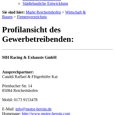
Städtebauliche Entwicklung
Sie sind hier:
Markt Reichertshofen
>
Wirtschaft &
Bauen
>
Firmenverzeichnis
Profilansicht des
Gewerbetreibenden:
MH Racing & Exhausts GmbH
Ansprechpartner:
Cataldi Raffael & Flögerhöfer Kai
Pörnbacher Str. 14
85084 Reichertshofen
Mobil: 0173 9153478
E-Mail:
info@motor-heroin.de
Homepage:
http://www.motor-heroin.com