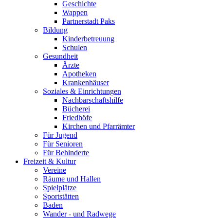
Geschichte
Wappen
Partnerstadt Paks
Bildung
Kinderbetreuung
Schulen
Gesundheit
Ärzte
Apotheken
Krankenhäuser
Soziales & Einrichtungen
Nachbarschaftshilfe
Bücherei
Friedhöfe
Kirchen und Pfarrämter
Für Jugend
Für Senioren
Für Behinderte
Freizeit & Kultur
Vereine
Räume und Hallen
Spielplätze
Sportstätten
Baden
Wander - und Radwege