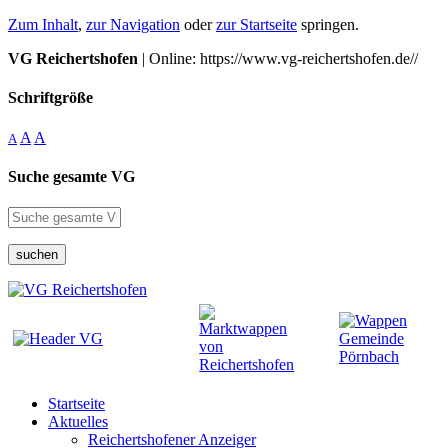
Zum Inhalt
,
zur Navigation
oder
zur Startseite
springen.
VG Reichertshofen
| Online: https://www.vg-reichertshofen.de//
Schriftgröße
A
A
A
Suche gesamte VG
suchen
Startseite
Aktuelles
Reichertshofener Anzeiger