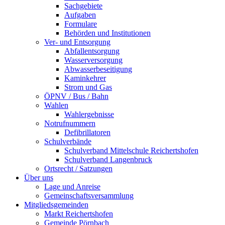
Sachgebiete
Aufgaben
Formulare
Behörden und Institutionen
Ver- und Entsorgung
Abfallentsorgung
Wasserversorgung
Abwasserbeseitigung
Kaminkehrer
Strom und Gas
ÖPNV / Bus / Bahn
Wahlen
Wahlergebnisse
Notrufnummern
Defibrillatoren
Schulverbände
Schulverband Mittelschule Reichertshofen
Schulverband Langenbruck
Ortsrecht / Satzungen
Über uns
Lage und Anreise
Gemeinschaftsversammlung
Mitgliedsgemeinden
Markt Reichertshofen
Gemeinde Pörnbach