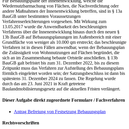
Für Bebauungspläne der Innenentwicklung, welche die
Wiedernutzbarmachung von Flächen, die Nachverdichtung oder
andere Maßnahmen der Innenentwicklung betreffen, sind in § 13a
BauGB unter bestimmten Voraussetzungen
Verfahrenserleichterungen vorgesehen. Mit Wirkung zum
13.05.2017 wurde die Anwendbarkeit des beschleunigten
Verfahrens über die Innenentwicklung hinaus durch den neuen §
13b BauGB auf Bebauungsplanungen im Außenbereich mit einer
Grundfläche von weniger als 10.000 qm erstreckt; das beschleunigte
Verfahren ist in diesen Fällen anwendbar, wenn der Bebauungsplan
die Zulässigkeit von Wohnnutzungen auf Flächen begründet, die
sich an im Zusammenhang bebaute Ortsteile anschließen. § 13b
BauGB galt befristet bis zum 31. Dezember 2022, bis zu diesem
Zeitpunkt muss das Verfahren zur Aufstellung des Bebauungsplans
förmlich eingeleitet worden sein; der Satzungsbeschluss ist dann bis
spätestens 31. Dezember 2024 zu fassen. Die Regelung wurde
durch das am 23. Juni 2021 in Kraft getretene
Baulandmobilisierungsgesetz auf die aktuellen Fristen verlängert.
Dieser Aufgabe direkt zugeordnete Formulare / Fachverfahren
Antrag Befreiung von Festsetzung Bebauungsplan
Rechtsvorschriften