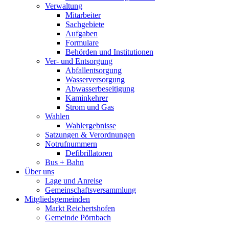
Verwaltung
Mitarbeiter
Sachgebiete
Aufgaben
Formulare
Behörden und Institutionen
Ver- und Entsorgung
Abfallentsorgung
Wasserversorgung
Abwasserbeseitigung
Kaminkehrer
Strom und Gas
Wahlen
Wahlergebnisse
Satzungen & Verordnungen
Notrufnummern
Defibrillatoren
Bus + Bahn
Über uns
Lage und Anreise
Gemeinschaftsversammlung
Mitgliedsgemeinden
Markt Reichertshofen
Gemeinde Pörnbach