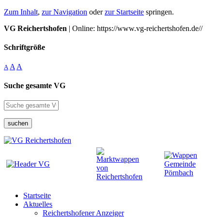
Zum Inhalt
,
zur Navigation
oder
zur Startseite
springen.
VG Reichertshofen
| Online: https://www.vg-reichertshofen.de//
Schriftgröße
A
A
A
Suche gesamte VG
suchen
Startseite
Aktuelles
Reichertshofener Anzeiger