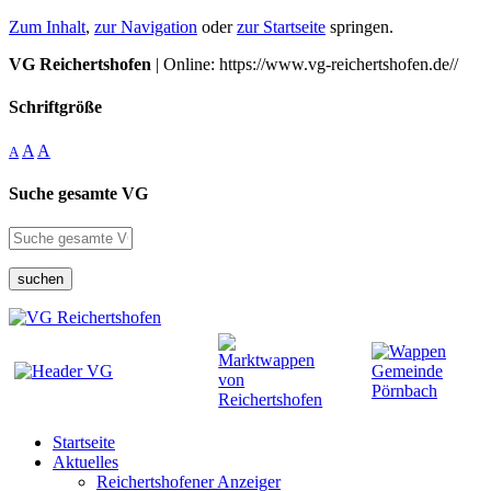
Zum Inhalt
,
zur Navigation
oder
zur Startseite
springen.
VG Reichertshofen
| Online: https://www.vg-reichertshofen.de//
Schriftgröße
A
A
A
Suche gesamte VG
suchen
Startseite
Aktuelles
Reichertshofener Anzeiger