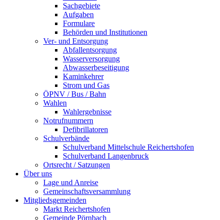
Sachgebiete
Aufgaben
Formulare
Behörden und Institutionen
Ver- und Entsorgung
Abfallentsorgung
Wasserversorgung
Abwasserbeseitigung
Kaminkehrer
Strom und Gas
ÖPNV / Bus / Bahn
Wahlen
Wahlergebnisse
Notrufnummern
Defibrillatoren
Schulverbände
Schulverband Mittelschule Reichertshofen
Schulverband Langenbruck
Ortsrecht / Satzungen
Über uns
Lage und Anreise
Gemeinschaftsversammlung
Mitgliedsgemeinden
Markt Reichertshofen
Gemeinde Pörnbach