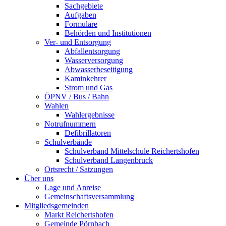
Sachgebiete
Aufgaben
Formulare
Behörden und Institutionen
Ver- und Entsorgung
Abfallentsorgung
Wasserversorgung
Abwasserbeseitigung
Kaminkehrer
Strom und Gas
ÖPNV / Bus / Bahn
Wahlen
Wahlergebnisse
Notrufnummern
Defibrillatoren
Schulverbände
Schulverband Mittelschule Reichertshofen
Schulverband Langenbruck
Ortsrecht / Satzungen
Über uns
Lage und Anreise
Gemeinschaftsversammlung
Mitgliedsgemeinden
Markt Reichertshofen
Gemeinde Pörnbach