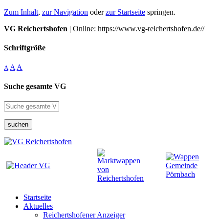
Zum Inhalt
,
zur Navigation
oder
zur Startseite
springen.
VG Reichertshofen
| Online: https://www.vg-reichertshofen.de//
Schriftgröße
A
A
A
Suche gesamte VG
suchen
Startseite
Aktuelles
Reichertshofener Anzeiger