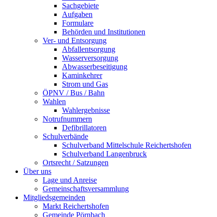
Sachgebiete
Aufgaben
Formulare
Behörden und Institutionen
Ver- und Entsorgung
Abfallentsorgung
Wasserversorgung
Abwasserbeseitigung
Kaminkehrer
Strom und Gas
ÖPNV / Bus / Bahn
Wahlen
Wahlergebnisse
Notrufnummern
Defibrillatoren
Schulverbände
Schulverband Mittelschule Reichertshofen
Schulverband Langenbruck
Ortsrecht / Satzungen
Über uns
Lage und Anreise
Gemeinschaftsversammlung
Mitgliedsgemeinden
Markt Reichertshofen
Gemeinde Pörnbach