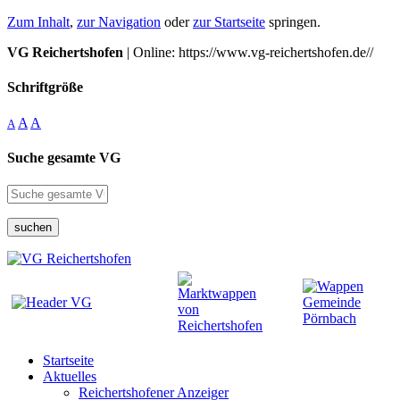
Zum Inhalt
,
zur Navigation
oder
zur Startseite
springen.
VG Reichertshofen
| Online: https://www.vg-reichertshofen.de//
Schriftgröße
A
A
A
Suche gesamte VG
suchen
Startseite
Aktuelles
Reichertshofener Anzeiger