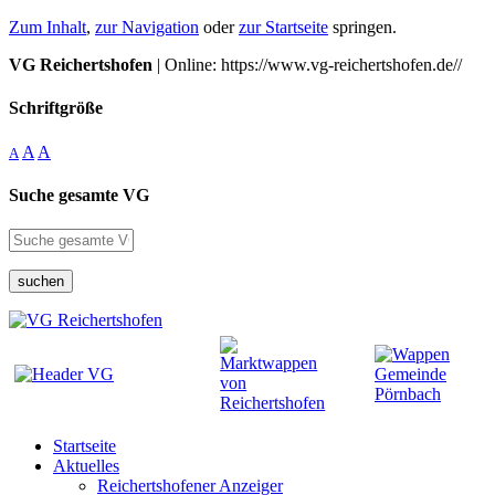
Zum Inhalt
,
zur Navigation
oder
zur Startseite
springen.
VG Reichertshofen
| Online: https://www.vg-reichertshofen.de//
Schriftgröße
A
A
A
Suche gesamte VG
suchen
Startseite
Aktuelles
Reichertshofener Anzeiger