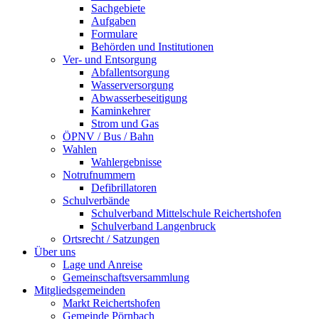
Sachgebiete
Aufgaben
Formulare
Behörden und Institutionen
Ver- und Entsorgung
Abfallentsorgung
Wasserversorgung
Abwasserbeseitigung
Kaminkehrer
Strom und Gas
ÖPNV / Bus / Bahn
Wahlen
Wahlergebnisse
Notrufnummern
Defibrillatoren
Schulverbände
Schulverband Mittelschule Reichertshofen
Schulverband Langenbruck
Ortsrecht / Satzungen
Über uns
Lage und Anreise
Gemeinschaftsversammlung
Mitgliedsgemeinden
Markt Reichertshofen
Gemeinde Pörnbach