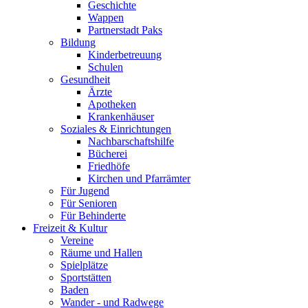
Geschichte
Wappen
Partnerstadt Paks
Bildung
Kinderbetreuung
Schulen
Gesundheit
Ärzte
Apotheken
Krankenhäuser
Soziales & Einrichtungen
Nachbarschaftshilfe
Bücherei
Friedhöfe
Kirchen und Pfarrämter
Für Jugend
Für Senioren
Für Behinderte
Freizeit & Kultur
Vereine
Räume und Hallen
Spielplätze
Sportstätten
Baden
Wander - und Radwege