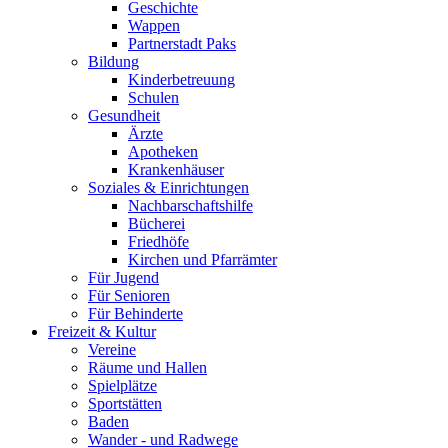
Geschichte
Wappen
Partnerstadt Paks
Bildung
Kinderbetreuung
Schulen
Gesundheit
Ärzte
Apotheken
Krankenhäuser
Soziales & Einrichtungen
Nachbarschaftshilfe
Bücherei
Friedhöfe
Kirchen und Pfarrämter
Für Jugend
Für Senioren
Für Behinderte
Freizeit & Kultur
Vereine
Räume und Hallen
Spielplätze
Sportstätten
Baden
Wander - und Radwege