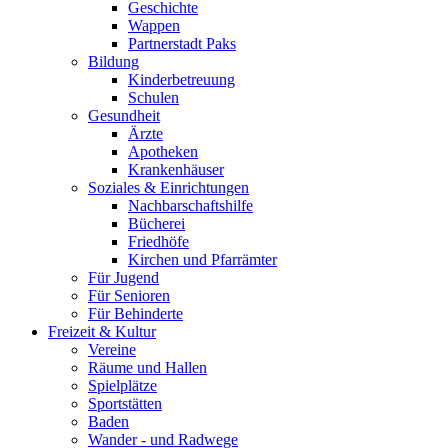
Geschichte
Wappen
Partnerstadt Paks
Bildung
Kinderbetreuung
Schulen
Gesundheit
Ärzte
Apotheken
Krankenhäuser
Soziales & Einrichtungen
Nachbarschaftshilfe
Bücherei
Friedhöfe
Kirchen und Pfarrämter
Für Jugend
Für Senioren
Für Behinderte
Freizeit & Kultur
Vereine
Räume und Hallen
Spielplätze
Sportstätten
Baden
Wander - und Radwege