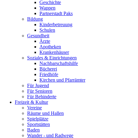
Geschichte
Wappen
Partnerstadt Paks
Bildung
Kinderbetreuung
Schulen
Gesundheit
Ärzte
Apotheken
Krankenhäuser
Soziales & Einrichtungen
Nachbarschaftshilfe
Bücherei
Friedhöfe
Kirchen und Pfarrämter
Für Jugend
Für Senioren
Für Behinderte
Freizeit & Kultur
Vereine
Räume und Hallen
Spielplätze
Sportstätten
Baden
Wander - und Radwege