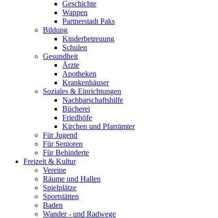
Geschichte
Wappen
Partnerstadt Paks
Bildung
Kinderbetreuung
Schulen
Gesundheit
Ärzte
Apotheken
Krankenhäuser
Soziales & Einrichtungen
Nachbarschaftshilfe
Bücherei
Friedhöfe
Kirchen und Pfarrämter
Für Jugend
Für Senioren
Für Behinderte
Freizeit & Kultur
Vereine
Räume und Hallen
Spielplätze
Sportstätten
Baden
Wander - und Radwege