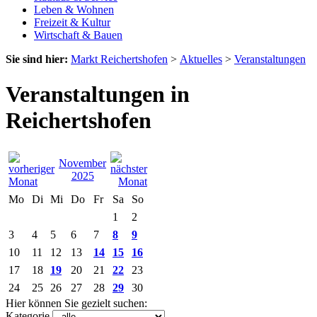
Leben & Wohnen
Freizeit & Kultur
Wirtschaft & Bauen
Sie sind hier:
Markt Reichertshofen
>
Aktuelles
>
Veranstaltungen
Veranstaltungen in
Reichertshofen
November
2025
Mo
Di
Mi
Do
Fr
Sa
So
1
2
3
4
5
6
7
8
9
10
11
12
13
14
15
16
17
18
19
20
21
22
23
24
25
26
27
28
29
30
Hier können Sie gezielt suchen:
Kategorie