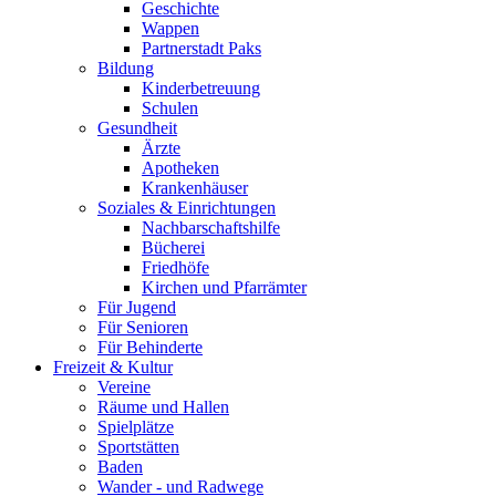
Geschichte
Wappen
Partnerstadt Paks
Bildung
Kinderbetreuung
Schulen
Gesundheit
Ärzte
Apotheken
Krankenhäuser
Soziales & Einrichtungen
Nachbarschaftshilfe
Bücherei
Friedhöfe
Kirchen und Pfarrämter
Für Jugend
Für Senioren
Für Behinderte
Freizeit & Kultur
Vereine
Räume und Hallen
Spielplätze
Sportstätten
Baden
Wander - und Radwege