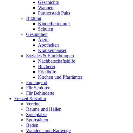
Geschichte
Wappen
Partnerstadt Paks
Bildung
Kinderbetreuung
Schulen
Gesundheit
Ärzte
Apotheken
Krankenhäuser
Soziales & Einrichtungen
Nachbarschaftshilfe
Bücherei
Friedhöfe
Kirchen und Pfarrämter
Für Jugend
Für Senioren
Für Behinderte
Freizeit & Kultur
Vereine
Räume und Hallen
Spielplätze
Sportstätten
Baden
Wander - und Radwege