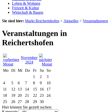
Leben & Wohnen
Freizeit & Kultur
Wirtschaft & Bauen
Sie sind hier:
Markt Reichertshofen
>
Aktuelles
>
Veranstaltungen
Veranstaltungen in
Reichertshofen
November
2024
Mo
Di
Mi
Do
Fr
Sa
So
1
2
3
4
5
6
7
8
9
10
11
12
13
14
15
16
17
18
19
20
21
22
23
24
25
26
27
28
29
30
Hier können Sie gezielt suchen:
Kategorie