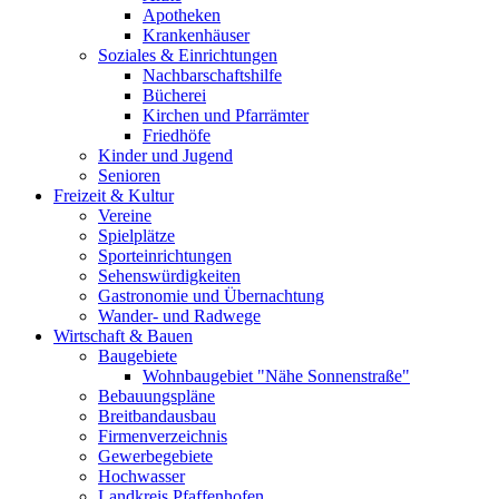
Apotheken
Krankenhäuser
Soziales & Einrichtungen
Nachbarschaftshilfe
Bücherei
Kirchen und Pfarrämter
Friedhöfe
Kinder und Jugend
Senioren
Freizeit & Kultur
Vereine
Spielplätze
Sporteinrichtungen
Sehenswürdigkeiten
Gastronomie und Übernachtung
Wander- und Radwege
Wirtschaft & Bauen
Baugebiete
Wohnbaugebiet "Nähe Sonnenstraße"
Bebauungspläne
Breitbandausbau
Firmenverzeichnis
Gewerbegebiete
Hochwasser
Landkreis Pfaffenhofen