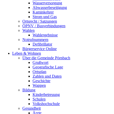
Wasserversorgung
Abwasserbeseitigung
Kaminkehrer
Strom und Gas
Ortsrecht / Satzungen
ÖPNV / Busverbindungen
Wahlen
Wahlergebnisse
Notrufnummern
Defibrillator
Bürgerservice Online
Leben & Wohnen
Über die Gemeinde Pörnbach
Grußwort
Geografische Lage
Ortsplan
Zahlen und Daten
Geschichte
Wappen
Bildung
Kinderbetreuung
Schulen
Volkshochschule
Gesundheit
Ärzte