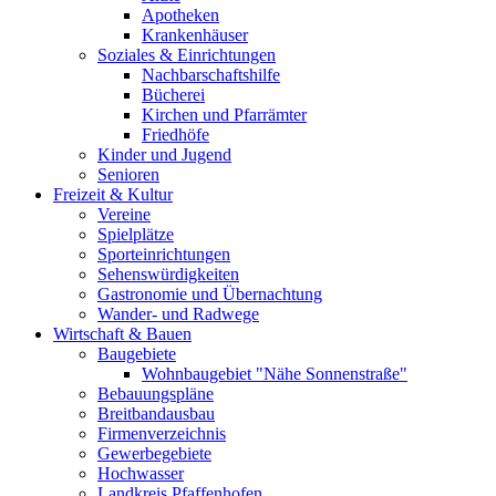
Apotheken
Krankenhäuser
Soziales & Einrichtungen
Nachbarschaftshilfe
Bücherei
Kirchen und Pfarrämter
Friedhöfe
Kinder und Jugend
Senioren
Freizeit & Kultur
Vereine
Spielplätze
Sporteinrichtungen
Sehenswürdigkeiten
Gastronomie und Übernachtung
Wander- und Radwege
Wirtschaft & Bauen
Baugebiete
Wohnbaugebiet "Nähe Sonnenstraße"
Bebauungspläne
Breitbandausbau
Firmenverzeichnis
Gewerbegebiete
Hochwasser
Landkreis Pfaffenhofen