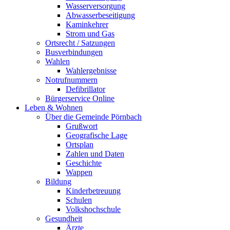
Wasserversorgung
Abwasserbeseitigung
Kaminkehrer
Strom und Gas
Ortsrecht / Satzungen
Busverbindungen
Wahlen
Wahlergebnisse
Notrufnummern
Defibrillator
Bürgerservice Online
Leben & Wohnen
Über die Gemeinde Pörnbach
Grußwort
Geografische Lage
Ortsplan
Zahlen und Daten
Geschichte
Wappen
Bildung
Kinderbetreuung
Schulen
Volkshochschule
Gesundheit
Ärzte