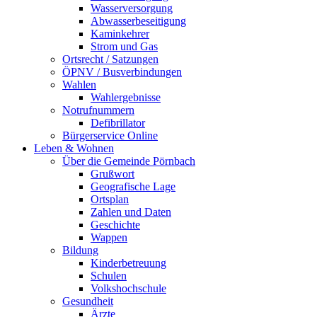
Wasserversorgung
Abwasserbeseitigung
Kaminkehrer
Strom und Gas
Ortsrecht / Satzungen
ÖPNV / Busverbindungen
Wahlen
Wahlergebnisse
Notrufnummern
Defibrillator
Bürgerservice Online
Leben & Wohnen
Über die Gemeinde Pörnbach
Grußwort
Geografische Lage
Ortsplan
Zahlen und Daten
Geschichte
Wappen
Bildung
Kinderbetreuung
Schulen
Volkshochschule
Gesundheit
Ärzte