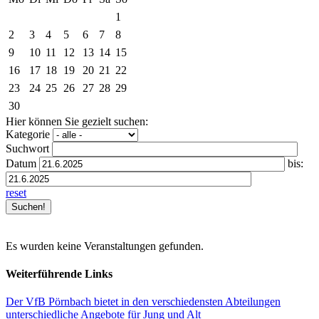
1
2
3
4
5
6
7
8
9
10
11
12
13
14
15
16
17
18
19
20
21
22
23
24
25
26
27
28
29
30
Hier können Sie gezielt suchen:
Kategorie
Suchwort
Datum
bis:
reset
Es wurden keine Veranstaltungen gefunden.
Weiterführende Links
Der VfB Pörnbach bietet in den verschiedensten Abteilungen
unterschiedliche Angebote für Jung und Alt