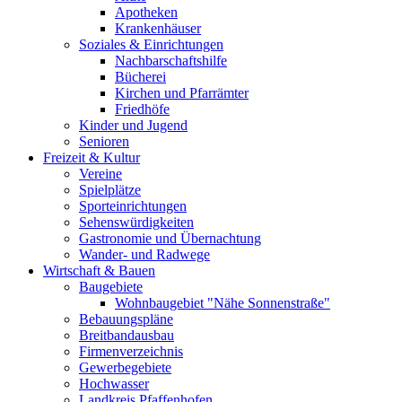
Apotheken
Krankenhäuser
Soziales & Einrichtungen
Nachbarschaftshilfe
Bücherei
Kirchen und Pfarrämter
Friedhöfe
Kinder und Jugend
Senioren
Freizeit & Kultur
Vereine
Spielplätze
Sporteinrichtungen
Sehenswürdigkeiten
Gastronomie und Übernachtung
Wander- und Radwege
Wirtschaft & Bauen
Baugebiete
Wohnbaugebiet "Nähe Sonnenstraße"
Bebauungspläne
Breitbandausbau
Firmenverzeichnis
Gewerbegebiete
Hochwasser
Landkreis Pfaffenhofen