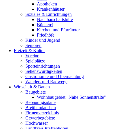
Apotheken
Krankenhäuser
Soziales & Einrichtungen
Nachbarschaftshilfe
Bücherei
Kirchen und Pfarrämter
Friedhöfe
Kinder und Jugend
Senioren
Freizeit & Kultur
Vereine
Spielplätze
Sporteinrichtungen
Sehenswürdigkeiten
Gastronomie und Übernachtung
Wander- und Radwege
Wirtschaft & Bauen
Baugebiete
Wohnbaugebiet "Nähe Sonnenstraße"
Bebauungspläne
Breitbandausbau
Firmenverzeichnis
Gewerbegebiete
Hochwasser
Landkreis Pfaffenhofen