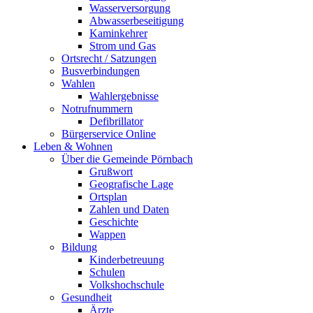
Wasserversorgung
Abwasserbeseitigung
Kaminkehrer
Strom und Gas
Ortsrecht / Satzungen
Busverbindungen
Wahlen
Wahlergebnisse
Notrufnummern
Defibrillator
Bürgerservice Online
Leben & Wohnen
Über die Gemeinde Pörnbach
Grußwort
Geografische Lage
Ortsplan
Zahlen und Daten
Geschichte
Wappen
Bildung
Kinderbetreuung
Schulen
Volkshochschule
Gesundheit
Ärzte