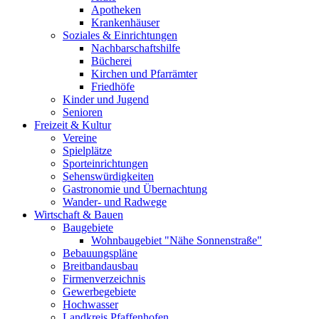
Apotheken
Krankenhäuser
Soziales & Einrichtungen
Nachbarschaftshilfe
Bücherei
Kirchen und Pfarrämter
Friedhöfe
Kinder und Jugend
Senioren
Freizeit & Kultur
Vereine
Spielplätze
Sporteinrichtungen
Sehenswürdigkeiten
Gastronomie und Übernachtung
Wander- und Radwege
Wirtschaft & Bauen
Baugebiete
Wohnbaugebiet "Nähe Sonnenstraße"
Bebauungspläne
Breitbandausbau
Firmenverzeichnis
Gewerbegebiete
Hochwasser
Landkreis Pfaffenhofen