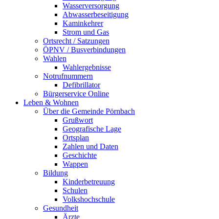
Wasserversorgung
Abwasserbeseitigung
Kaminkehrer
Strom und Gas
Ortsrecht / Satzungen
ÖPNV / Busverbindungen
Wahlen
Wahlergebnisse
Notrufnummern
Defibrillator
Bürgerservice Online
Leben & Wohnen
Über die Gemeinde Pörnbach
Grußwort
Geografische Lage
Ortsplan
Zahlen und Daten
Geschichte
Wappen
Bildung
Kinderbetreuung
Schulen
Volkshochschule
Gesundheit
Ärzte