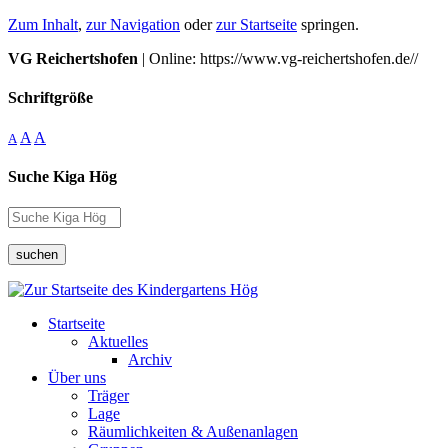
Zum Inhalt
,
zur Navigation
oder
zur Startseite
springen.
VG Reichertshofen
| Online: https://www.vg-reichertshofen.de//
Schriftgröße
A
A
A
Suche Kiga Hög
suchen
Startseite
Aktuelles
Archiv
Über uns
Träger
Lage
Räumlichkeiten & Außenanlagen